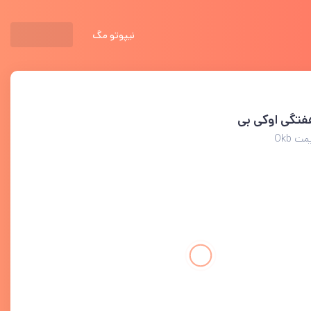
نیپوتو مگ
فتگی اوکی بی
ت Okb