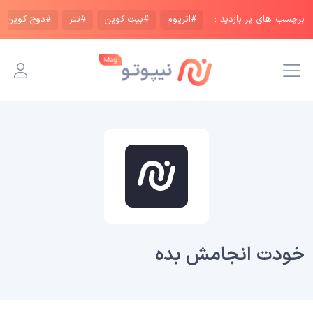
برچسب های پر بازدید :
#اتریوم
#بیت کوین
#تتر
#دوج کوین
خودت انجامش بده