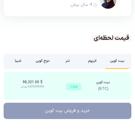
4 سال پیش
قیمت لحظه‌ای
بیت کوین
اتریوم
تتر
دوج کوین
شیبا
بیت کوین
$
98,321.00
6,829,098,908
تومان
1.50٪
(BTC)
خرید و فروش
بیت کوین