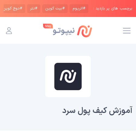
برچسب های پر بازدید :
#اتریوم
#بیت کوین
#تتر
#دوج کوین
آموزش کیف پول سرد