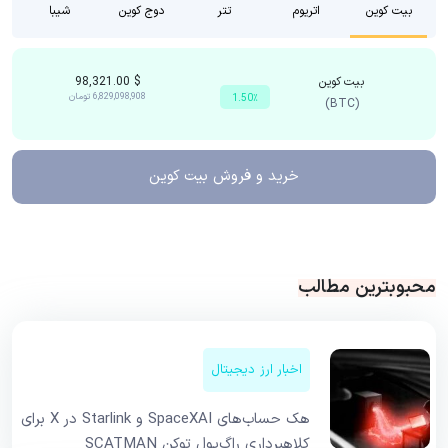
بیت کوین
اتریوم
تتر
دوج کوین
شیبا
بیت کوین
$
98,321.00
6,829,098,908
تومان
1.50٪
(BTC)
خرید و فروش
بیت کوین
محبوبترین مطالب
اخبار ارز دیجیتال
هک حساب‌های SpaceXAI و Starlink در X برای
کلاهبرداری راگ‌پول توکن SCATMAN