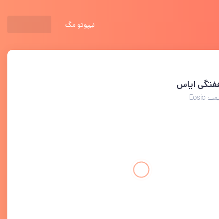
نیپوتو مگ
هفتگی ایاس
Eosio