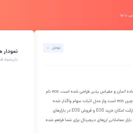
 با ما
تومان
نمودار 
تاریخچه قیمت 
ایاس eosio از ابتدا برای پشتیبانی از برنامه های بلاک چین ایمن با استفاده آسان و مقیاس پذیر طراحی شده است. eos نام
بلاکچینی که روی پروتکل eos io اجرا می شود و نام توکن سیستم بلاک چین eos است واز مدل اثبات سهام واگذار شده
استفاده میکند میتواند در هر نیم ثانیه یک بلاک تولید کند.در نیپوتو مارکت امکان خرید EOS و فروش EOS در بازارهای
 ی EOS در نیپوتو حرفه ای ترین بازار معاملاتی ارزهای دیجیتال برای شما فراهم شده