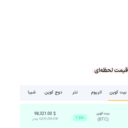
قیمت لحظه‌ای
بیت کوین
اتریوم
تتر
دوج کوین
شیبا
بیت کوین
$
98,321.00
1.50٪
(BTC)
6,829,098,908
تومان