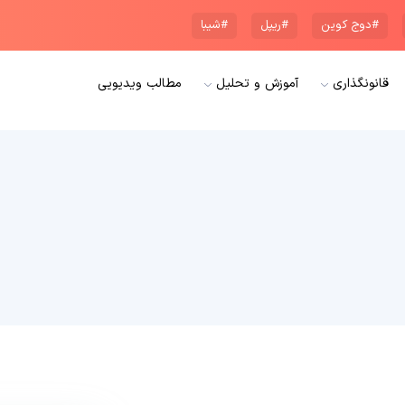
#دوج کوین
#ریپل
#شیبا
قانونگذاری
آموزش و تحلیل
مطالب ویدیویی