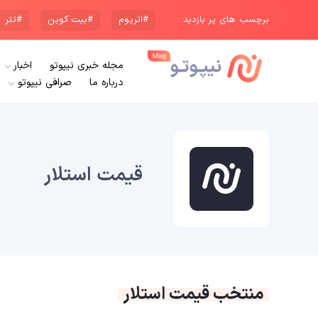
برچسب های پر بازدید :
#اتریوم
#بیت کوین
#تتر
مجله خبری نیپوتو
اخبار
درباره ما
صرافی نیپوتو
قیمت استلار
منتخب قیمت استلار