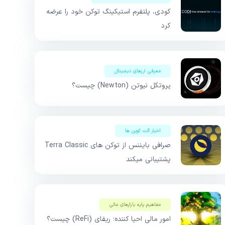
کودی، پلتفرم استیکینگ توکن خود را عرضه
کرد
معرفی ارزهای دیجیتال
پروتکل نیوتن (Newton) چیست؟
اخبار آلت کوین ها
صرافی بایننس از توکن های Terra Classic
پشتیبانی میکند
مفاهیم پایه بازار‌های مالی
امور مالی احیا کننده؛ ریفای (ReFi) چیست؟