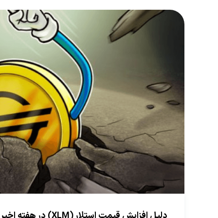
دلیل افزایش قیمت استلار (XLM) در هفته اخیر چیست؟ (18 شهریور 1402)