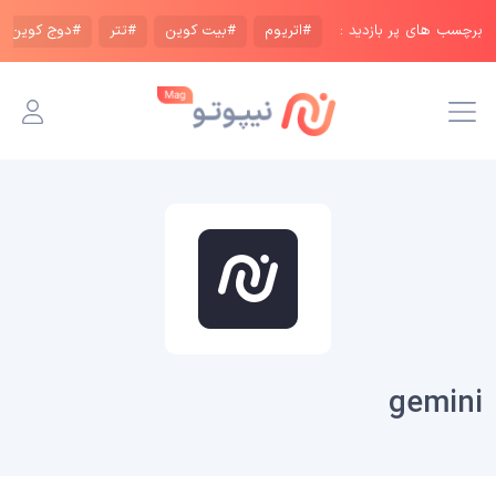
برچسب های پر بازدید :
#اتریوم
#بیت کوین
#تتر
#دوج کوین
gemini