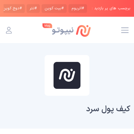
برچسب های پر بازدید :
#اتریوم
#بیت کوین
#تتر
#دوج کوین
کیف پول سرد