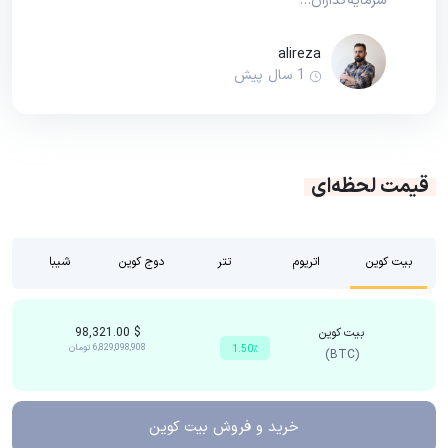
سرمایه‌گذاران…
alireza
1 سال پیش
قیمت لحظه‌ای
بیت کوین
اتریوم
تتر
دوج کوین
شیبا
بیت کوین
$
98,321.00
6,829,098,908
تومان
1.50٪
(BTC)
خرید و فروش
بیت کوین