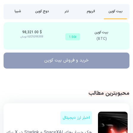
بیت کوین
اتریوم
تتر
دوج کوین
شیبا
بیت کوین
$
98,321.00
6,829,098,908
تومان
1.50٪
(BTC)
خرید و فروش
بیت کوین
محبوبترین مطالب
اخبار ارز دیجیتال
هک حساب‌های SpaceXAI و Starlink در X برای