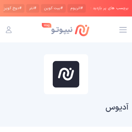
برچسب های پر بازدید :
#اتریوم
#بیت کوین
#تتر
#دوج کوین
آدیوس